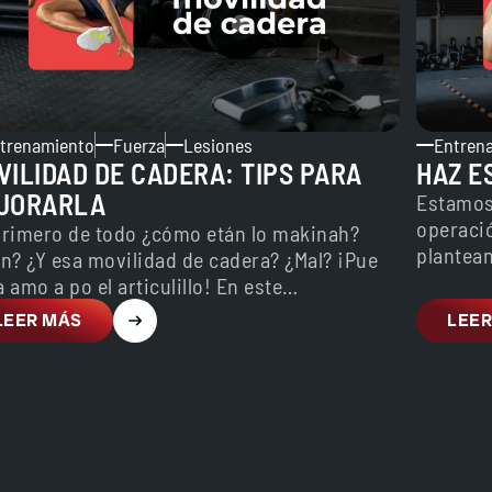
trenamiento
Fuerza
Lesiones
Entren
VILIDAD DE CADERA: TIPS PARA
HAZ E
JORARLA
Estamos
operació
primero de todo ¿cómo etán lo makinah?
plantea
n? ¿Y esa movilidad de cadera? ¿Mal? ¡Pue
dieta y
 amo a po el articulillo! En este…
LEER MÁS
LEER