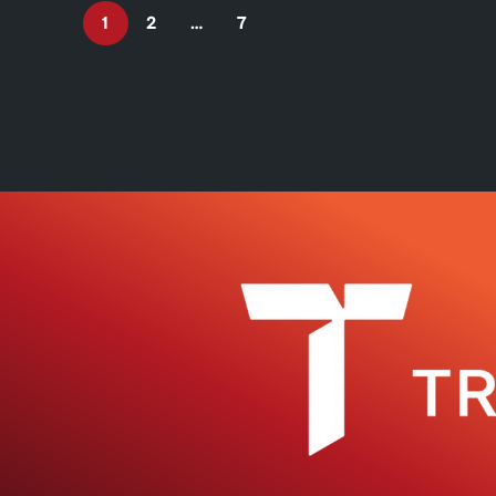
1
2
…
7