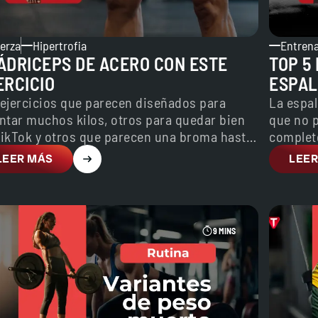
erza
Hipertrofia
Entren
ÁDRICEPS DE ACERO CON ESTE
TOP 5
ERCICIO
ESPAL
 ejercicios que parecen diseñados para
La espal
ntar muchos kilos, otros para quedar bien
que no p
TikTok y otros que parecen una broma hasta
completo
 los…
azar.…
LEER MÁS
LEER
9 MINS