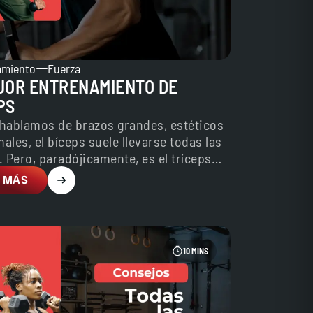
amiento
Fuerza
JOR ENTRENAMIENTO DE
PS
hablamos de brazos grandes, estéticos
nales, el bíceps suele llevarse todas las
 Pero, paradójicamente, es el tríceps
epresenta aproximadamente dos…
 MÁS
10 MINS