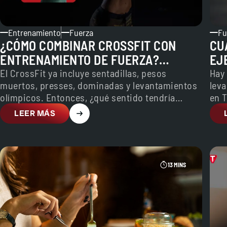
Entrenamiento
Fuerza
Fu
¿CÓMO COMBINAR CROSSFIT CON
CU
ENTRENAMIENTO DE FUERZA?
EJ
¿HABRÍA QUE HACER LOS DOS?
El CrossFit ya incluye sentadillas, pesos
Hay
muertos, presses, dominadas y levantamientos
leva
olímpicos. Entonces, ¿qué sentido tendría
en 
añadir entrenamiento de fuerza? La respuesta
que
LEER MÁS
depende de…
13 MINS