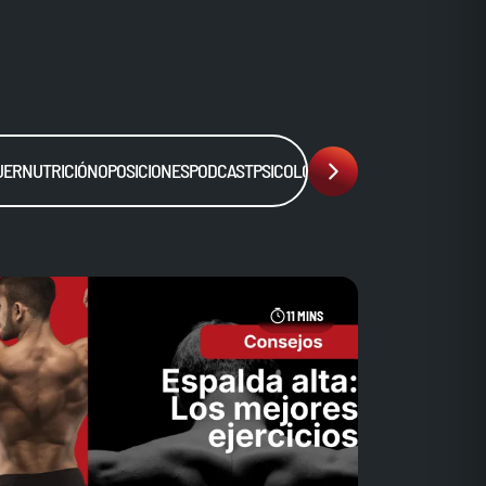
JER
NUTRICIÓN
OPOSICIONES
PODCAST
PSICOLOGÍA
SALUD
SIN CATEGORÍA
11 MINS