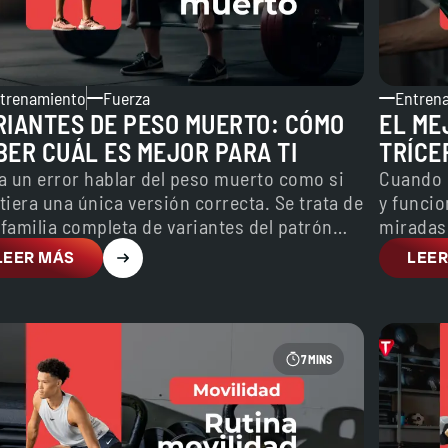
trenamiento
Fuerza
Entren
RIANTES DE PESO MUERTO: CÓMO
EL ME
BER CUÁL ES MEJOR PARA TI
TRÍCE
a un error hablar del peso muerto como si
Cuando 
tiera una única versión correcta. Se trata de
y funcio
familia completa de variantes del patrón…
miradas.
quien r
LEER MÁS
LEER
7 MINS