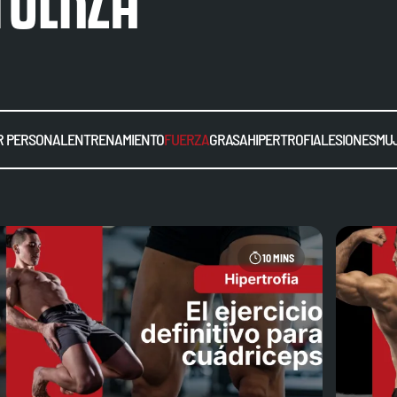
 PERSONAL
ENTRENAMIENTO
FUERZA
GRASA
HIPERTROFIA
LESIONES
MU
10 MINS