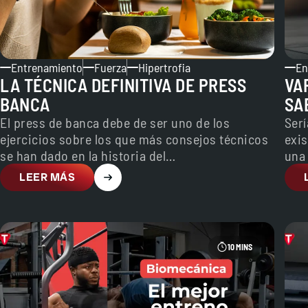
Entrenamiento
Fuerza
Hipertrofia
En
LA TÉCNICA DEFINITIVA DE PRESS
VA
BANCA
SA
El press de banca debe de ser uno de los
Serí
ejercicios sobre los que más consejos técnicos
exis
se han dado en la historia del…
una 
LEER MÁS
10 MINS