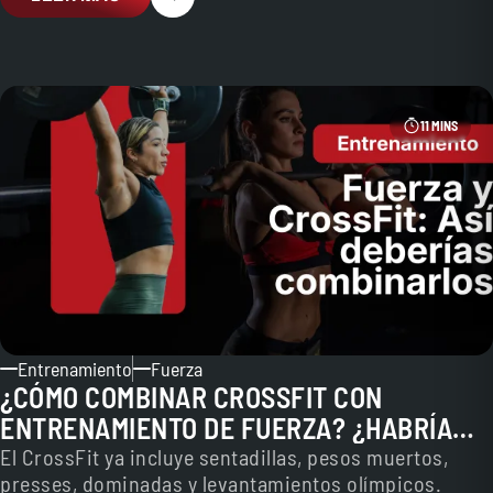
11 MINS
Entrenamiento
Fuerza
¿CÓMO COMBINAR CROSSFIT CON
ENTRENAMIENTO DE FUERZA? ¿HABRÍA
QUE HACER LOS DOS?
El CrossFit ya incluye sentadillas, pesos muertos,
presses, dominadas y levantamientos olímpicos.