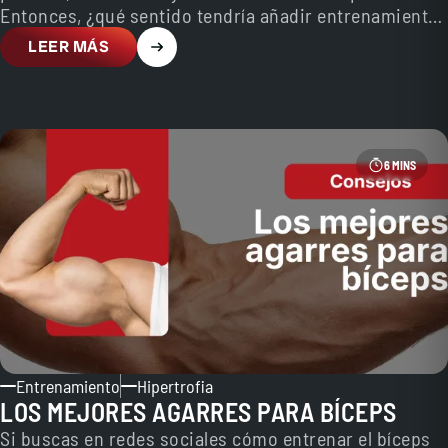
Entonces, ¿qué sentido tendría añadir entrenamiento
de fuerza? La respuesta depende de…
LEER MÁS
6 MINS
Entrenamiento
Hipertrofia
LOS MEJORES AGARRES PARA BÍCEPS
Si buscas en redes sociales cómo entrenar el bíceps