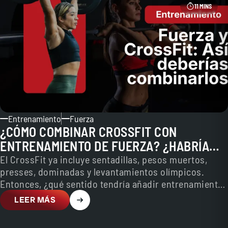
11 MINS
Entrenamiento
Fuerza
¿CÓMO COMBINAR CROSSFIT CON
ENTRENAMIENTO DE FUERZA? ¿HABRÍA
QUE HACER LOS DOS?
El CrossFit ya incluye sentadillas, pesos muertos,
presses, dominadas y levantamientos olímpicos.
Entonces, ¿qué sentido tendría añadir entrenamiento
de fuerza? La respuesta depende de…
LEER MÁS