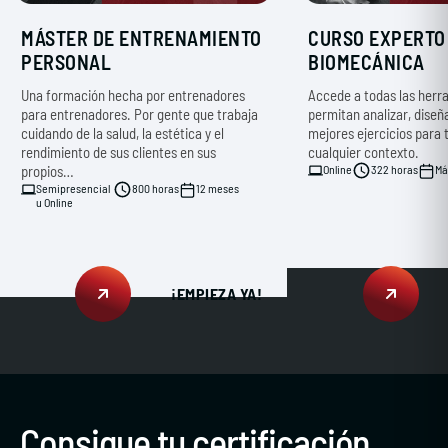
MÁSTER DE ENTRENAMIENTO
CURSO EXPERTO
PERSONAL
BIOMECÁNICA
Una formación hecha por entrenadores
Accede a todas las herr
para entrenadores. Por gente que trabaja
permitan analizar, diseñ
cuidando de la salud, la estética y el
mejores ejercicios para t
rendimiento de sus clientes en sus
cualquier contexto.
propios…
Online
322 horas
Má
Semipresencial
800 horas
12 meses
u Online
¡EMPIEZA YA!
Consigue tu certificación