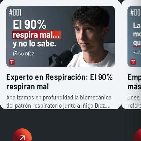
Experto en Respiración: El 90%
Emp
respiran mal
más
Analizamos en profundidad la biomecánica
Jose 
del patrón respiratorio junto a Íñigo Díez,
refer
para entender cómo mejorar tu forma de
del f
respirar y cómo aplicarlo para optimizar tu
negoc
descanso, salud, fuerza y rendimiento.