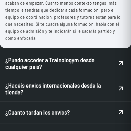
acaban de empezar. Cuanto menos contexto tengas, más
tiempo le tendrás que dedicar a cada formación, pero el
equipo de coordinación, profesores y tutores están para lo
que necesites. Si te cuadra alguna formación, habla con el
equipo de admisión y te indicarán si le sacarás partido y
cómo enfocarla.
¿Puedo acceder a Trainologym desde
cualquier país?
Sí, siempre que escojas una formación con modalidad online,
¿Hacéis envíos internacionales desde la
podrás acceder en remoto desde cualquier país.
tienda?
No. Los envíos son exclusivos para la península y Baleares.
¿Cuánto tardan los envíos?
Dependiendo de la época y la demanda de pedidos puede