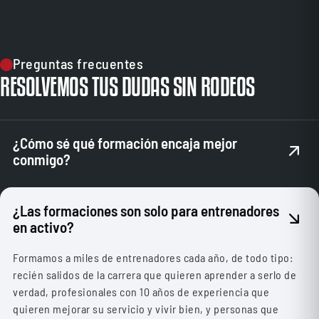
Preguntas frecuentes
RESOLVEMOS TUS DUDAS SIN RODEOS
¿Cómo sé qué formación encaja mejor
conmigo?
Si no tienes claro cuál de todas las formaciones es mejor
para ti, nuestro equipo de admisión te guiará para conocer
¿Las formaciones son solo para entrenadores
mejor tus objetivos y orientarte de cara a que tomes la mejor
en activo?
decisión.
Formamos a miles de entrenadores cada año, de todo tipo:
recién salidos de la carrera que quieren aprender a serlo de
verdad, profesionales con 10 años de experiencia que
quieren mejorar su servicio y vivir bien, y personas que