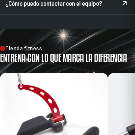
¿Cómo puedo contactar con el equipo?
variar, pero de 3 a 5 días laborables.
Para cualquier consulta, puedes contactarnos a través de
nuestro correo electrónico info@trainologym.com.
Tienda fitness
ENTRENA CON LO QUE MARCA LA DIFERENCIA