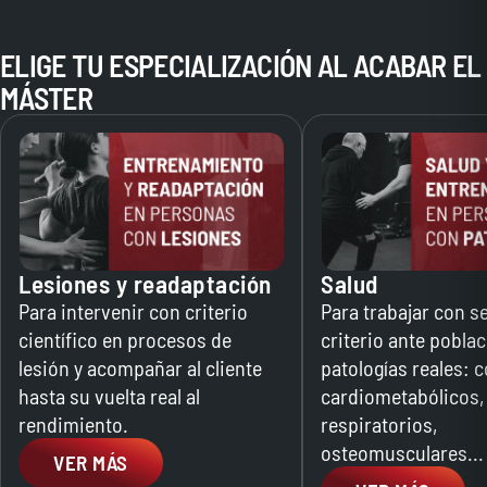
Junto con Álvaro Guzmán, fundador y CIO de
Trainologym, verás todo lo que debes tener en cuenta
ELIGE TU ESPECIALIZACIÓN AL ACABAR EL
para sacarle el máximo partido a las redes sociales.
MÁSTER
Lesiones y readaptación
Salud
Para intervenir con criterio
Para trabajar con s
científico en procesos de
criterio ante pobla
lesión y acompañar al cliente
patologías reales: 
hasta su vuelta real al
cardiometabólicos,
rendimiento.
respiratorios,
osteomusculares...
VER MÁS