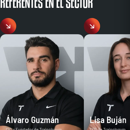
REFERENTES EN EL SECTOR
Álvaro Guzmán
Lisa Buján
CIO y Fundador de Trainologym
CEO de Trainologym