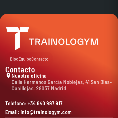
universitaria acreditada.
Sí, una vez realices el pago cuentas con 15 días para
solicitarlo.
Blog
Equipo
Contacto
Contacto
Nuestra oficina
Calle Hermanos García Noblejas, 41 San Blas-
Canillejas, 28037 Madrid
Teléfono: +34 640 997 917
Email: info@trainologym.com