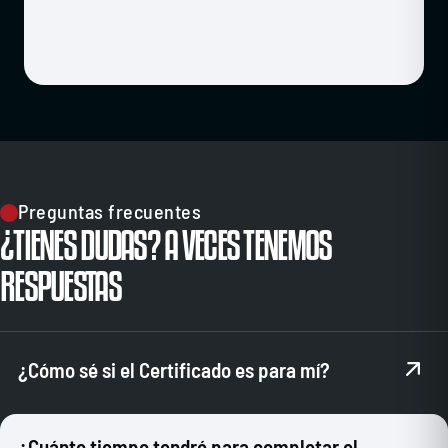
Preguntas frecuentes
¿TIENES DUDAS? A VECES TENEMOS
RESPUESTAS
¿Cómo sé si el Certificado es para mí?
Puedes ponerte en contacto con nuestro equipo de admisión
de alumnos para que te orienten. Una vez conozcan tu caso,
¿Cuánto tiempo tendré para completar el