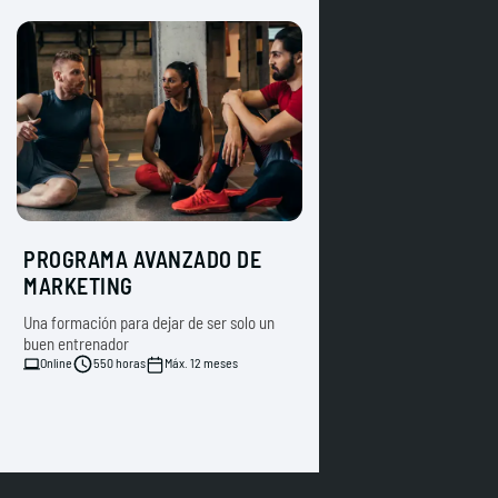
PROGRAMA AVANZADO DE
MARKETING
Una formación para dejar de ser solo un
buen entrenador
Online
550 horas
Máx. 12 meses