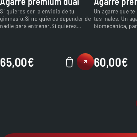
Agarre premium dual
Agarre pre
Si quieres ser la envidia de tu
Un agarre que te
gimnasio.Si no quieres depender de
tus males. Un ag
nadie para entrenar.Si quieres
biomecánica, par
reventar tus gains.Es por aquí.
durante tus entr
65,00
€
60,00
€