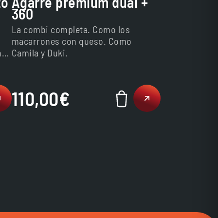
to
Agarre premium dual +
360
La combi completa. Como los
macarrones con queso. Como
nte
Camila y Duki.
pa
110,00
€