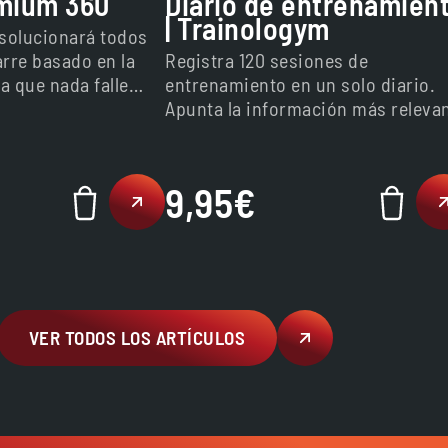
mium 360
Diario de entrenamien
| Trainologym
 solucionará todos
arre basado en la
Registra 120 sesiones de
a que nada falle
entrenamiento en un solo diario.
enamientos.
Apunta la información más releva
para poder interpretar tus
resultados. Encuadernado con ta
para evitar que se doblen las
9,95
€
páginas. Dentro recibirás un
pequeño regalo además de un
tutorial de cómo utilizarlo
correctamente para sacarle el
máximo partido, escanea el QR y
disfruta :) Envíos exclusivos en
VER TODOS LOS ARTÍCULOS
península y Baleares.