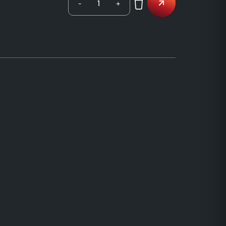
-
+
1