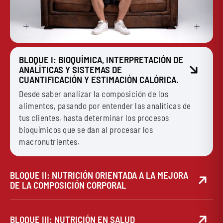
BLOQUE I: BIOQUÍMICA, INTERPRETACIÓN DE
ANALÍTICAS Y SISTEMAS DE
CUANTIFICACIÓN Y ESTIMACIÓN CALÓRICA.
Desde saber analizar la composición de los
alimentos, pasando por entender las analíticas de
tus clientes, hasta determinar los procesos
bioquímicos que se dan al procesar los
macronutrientes.
BLOQUE II: NUTRICIÓN ORIENTADA A LA MEJORA
DE LA COMPOSICIÓN CORPORAL
Aprenderás todo sobre cómo utilizar la nutrición para
ganar masa muscular o perder grasa y tendrás las
BLOQUE III: NUTRICIÓN EN SALUD