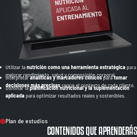
Utilizar la
nutrición como una herramienta estratégica
para
mejorar rendimiento, salud y composición corporal.
Interpretar
analíticas y marcadores clínicos
para
tomar
decisiones más precisas
según el contexto de cada cliente.
Dominar la
planificación nutricional y la suplementación
aplicada
para optimizar resultados reales y sostenibles.
Plan de estudios
CONTENIDOS QUE APRENDERÁS