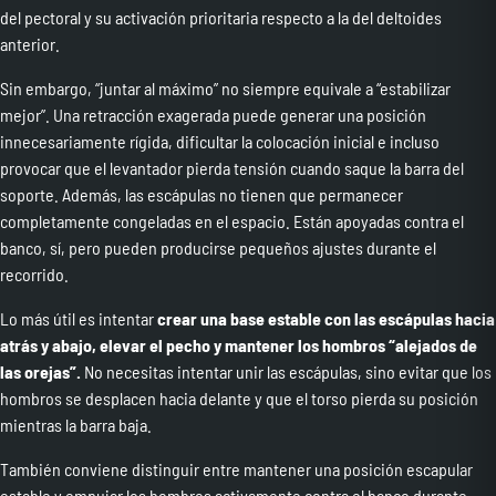
del pectoral y su activación prioritaria respecto a la del deltoides
anterior.
Sin embargo, “juntar al máximo” no siempre equivale a “estabilizar
mejor”. Una retracción exagerada puede generar una posición
innecesariamente rígida, dificultar la colocación inicial e incluso
provocar que el levantador pierda tensión cuando saque la barra del
soporte. Además, las escápulas no tienen que permanecer
completamente congeladas en el espacio. Están apoyadas contra el
banco, sí, pero pueden producirse pequeños ajustes durante el
recorrido.
Lo más útil es intentar
crear una base estable con las escápulas hacia
atrás y abajo, elevar el pecho y mantener los hombros “alejados de
las orejas”.
No necesitas intentar unir las escápulas, sino evitar que los
hombros se desplacen hacia delante y que el torso pierda su posición
mientras la barra baja.
También conviene distinguir entre mantener una posición escapular
estable y empujar los hombros activamente contra el banco durante