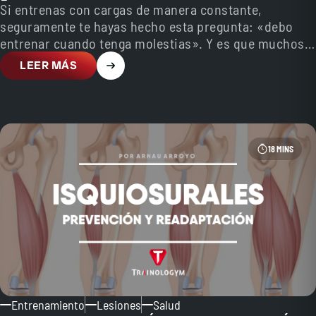
Si entrenas con cargas de manera constante,
seguramente te hayas hecho esta pregunta: «debo
entrenar cuando tenga molestias». Y es que muchos
somos los…
LEER MÁS
18 MINS
Entrenamiento
Lesiones
Salud