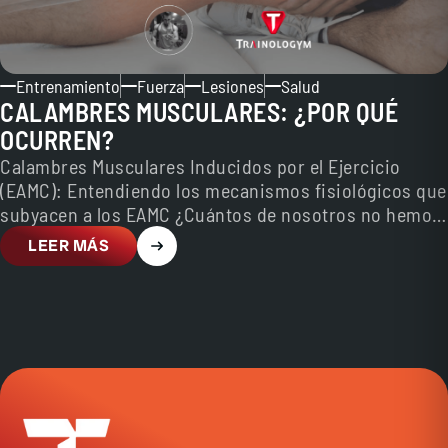
Entrenamiento
Fuerza
Lesiones
Salud
CALAMBRES MUSCULARES: ¿POR QUÉ
OCURREN?
Calambres Musculares Inducidos por el Ejercicio
(EAMC): Entendiendo los mecanismos fisiológicos que
subyacen a los EAMC ¿Cuántos de nosotros no hemos
sufrido de algún…
LEER MÁS