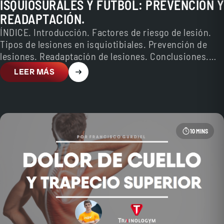
ISQUIOSURALES Y FÚTBOL: PREVENCIÓN Y
READAPTACIÓN.
ÍNDICE. Introducción. Factores de riesgo de lesión.
Tipos de lesiones en isquiotibiales. Prevención de
lesiones. Readaptación de lesiones. Conclusiones.
Bibliografía. Antes de empezar queremos…
LEER MÁS
10 MINS