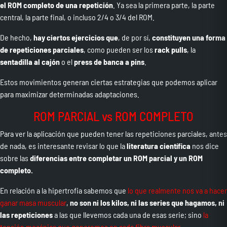
el ROM completo de una repetición
. Ya sea la primera parte, la parte
central, la parte final, o incluso 2/4 o 3/4 del ROM.
De hecho,
hay ciertos ejercicios que
, de por sí,
constituyen una forma
de repeticiones parciales
, como pueden ser los
rack pulls
, la
sentadilla al cajón
o el
press de banca a pins
.
Estos movimientos generan ciertas estrategias que podemos aplicar
para maximizar determinadas adaptaciones.
ROM PARCIAL vs ROM COMPLETO
Para ver la aplicación que pueden tener las repeticiones parciales, antes
de nada, es interesante revisar lo que la
literatura científica
nos dice
sobre las
diferencias entre completar un ROM parcial y un ROM
completo.
En relación a la hipertrofia sabemos que
lo que realmente nos va a hacer
ganar masa muscular
,
no son ni los kilos, ni las series que hagamos, ni
las repeticiones
a las que llevemos cada una de esas serie; sino
la
tensión mecánica que generemos en cada fibra muscular
.