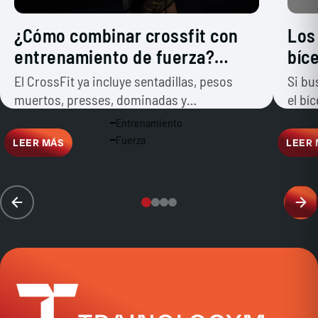
¿Cómo combinar crossfit con
Los
entrenamiento de fuerza?
bíc
¿Habría que hacer los dos?
El CrossFit ya incluye sentadillas, pesos
Si bu
muertos, presses, dominadas y
el bí
levantamientos olímpicos. Entonces, ¿qué
con 
Entrenamiento
sentido tendría añadir entrenamiento…
Fuerza
LEER MÁS
LEER