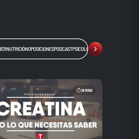
JER
NUTRICIÓN
OPOSICIONES
PODCAST
PSICOLOGÍA
SALUD
SIN CATEGORÍA
16 MINS