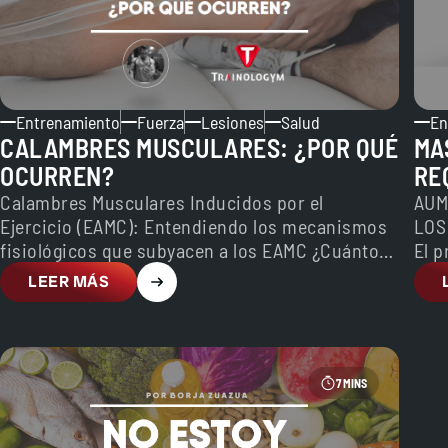
Entrenamiento
Fuerza
Lesiones
Salud
En
CALAMBRES MUSCULARES: ¿POR QUÉ
MA
OCURREN?
RE
NE
Calambres Musculares Inducidos por el
AUM
Ejercicio (EAMC): Entendiendo los mecanismos
LOS
fisiológicos que subyacen a los EAMC ¿Cuántos
El 
de nosotros no hemos sufrido de algún…
cos
LEER MÁS
7 MINS