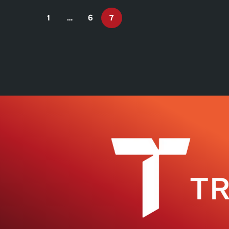
1
…
6
7