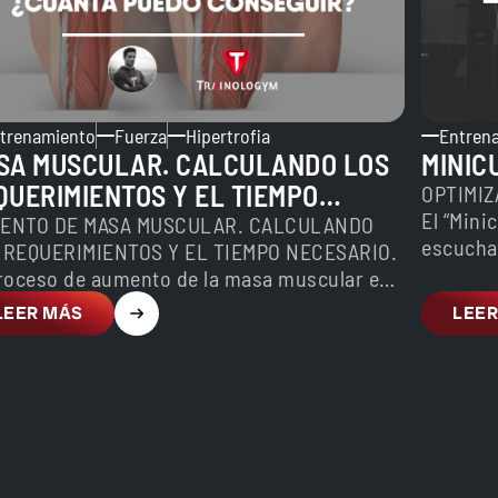
trenamiento
Fuerza
Hipertrofia
Entren
SA MUSCULAR. CALCULANDO LOS
MINIC
QUERIMIENTOS Y EL TIEMPO
OPTIMI
El “Mini
CESARIO
ENTO DE MASA MUSCULAR. CALCULANDO
escucha 
 REQUERIMIENTOS Y EL TIEMPO NECESARIO.
proceso de aumento de la masa muscular es
toso, como cualquier proceso…
LEER MÁS
LEER