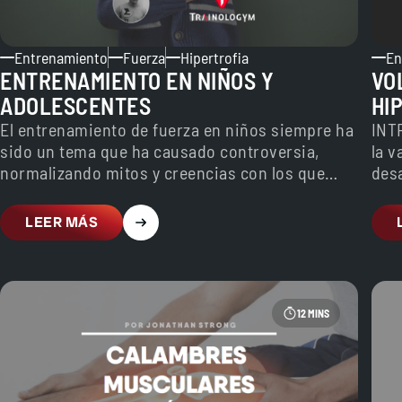
Entrenamiento
Fuerza
Hipertrofia
En
ENTRENAMIENTO EN NIÑOS Y
VO
ADOLESCENTES
HI
El entrenamiento de fuerza en niños siempre ha
INT
sido un tema que ha causado controversia,
la v
normalizando mitos y creencias con los que
des
tenemos que…
exa
LEER MÁS
12 MINS