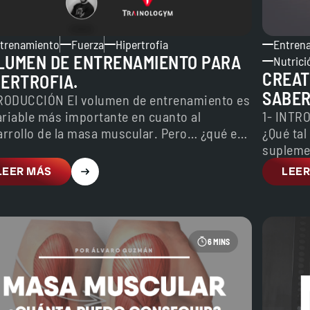
trenamiento
Fuerza
Hipertrofia
Entren
LUMEN DE ENTRENAMIENTO PARA
Nutrici
CREAT
PERTROFIA.
SABER
RODUCCIÓN El volumen de entrenamiento es
ariable más importante en cuanto al
1- INTR
arrollo de la masa muscular. Pero… ¿qué es
¿Qué tal
ctamente el volumen…
supleme
tiene a 
LEER MÁS
LEER
6 MINS