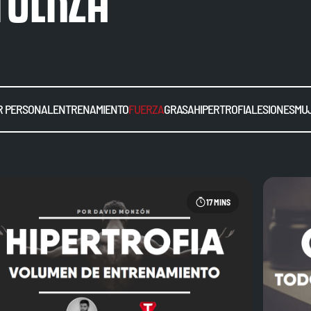
 PERSONAL
ENTRENAMIENTO
FUERZA
GRASA
HIPERTROFIA
LESIONES
MU
17 MINS