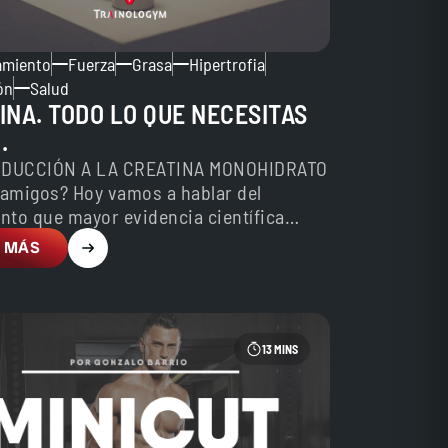
amiento
Fuerza
Grasa
Hipertrofia
ón
Salud
INA. TODO LO QUE NECESITAS
.
ODUCCIÓN A LA CREATINA MONOHIDRATO
 amigos? Hoy vamos a hablar del
nto que mayor evidencia científica
día de hoy…
 MÁS
13 MINS