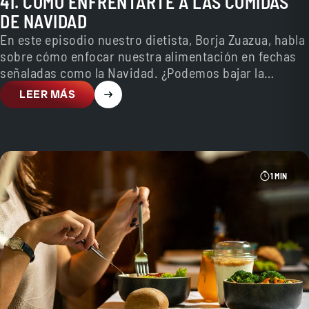
41. CÓMO ENFRENTARTE A LAS COMIDAS
DE NAVIDAD
En este episodio nuestro dietista, Borja Zuazua, habla
sobre cómo enfocar nuestra alimentación en fechas
señaladas como la Navidad. ¿Podemos bajar la
guardia ya…
LEER MÁS
1 MIN