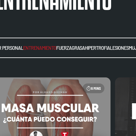
 PERSONAL
ENTRENAMIENTO
FUERZA
GRASA
HIPERTROFIA
LESIONES
MU
6 MINS