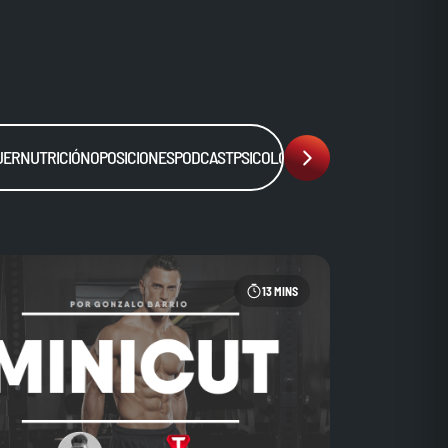
JER
NUTRICIÓN
OPOSICIONES
PODCAST
PSICOLOGÍA
SALUD
SIN CATEGORÍA
13 MINS