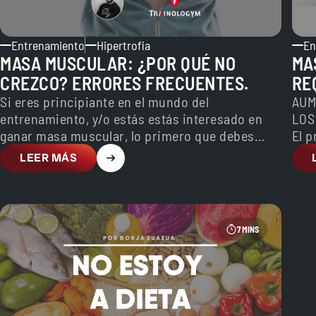
Entrenamiento
Hipertrofia
En
MASA MUSCULAR: ¿POR QUÉ NO
MA
CREZCO? ERRORES FRECUENTES.
RE
NE
Si eres principiante en el mundo del
AUM
entrenamiento, y/o estás estás interesado en
LOS
ganar masa muscular, lo primero que debes
El 
saber es que debes…
cos
LEER MÁS
7 MINS