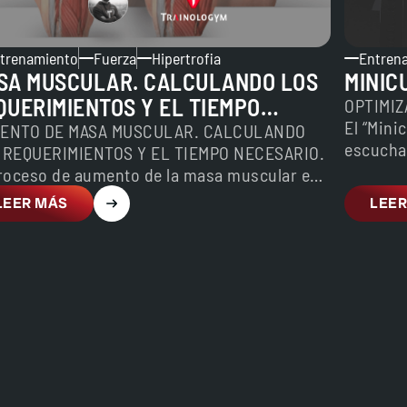
trenamiento
Fuerza
Hipertrofia
Entren
SA MUSCULAR. CALCULANDO LOS
MINIC
QUERIMIENTOS Y EL TIEMPO
OPTIMI
El “Mini
CESARIO
ENTO DE MASA MUSCULAR. CALCULANDO
escucha 
 REQUERIMIENTOS Y EL TIEMPO NECESARIO.
proceso de aumento de la masa muscular es
toso, como cualquier proceso…
LEER MÁS
LEER