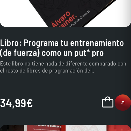
Libro: Programa tu entrenamiento
(de fuerza) como un put* pro
Este libro no tiene nada de diferente comparado con
el resto de libros de programación del
entrenamiento.Salvo porque es completamente
diferente. 220 páginas para aprender a programar tu
entrenamiento. Envíos exclusivos en península y
Baleares.
34,99
€