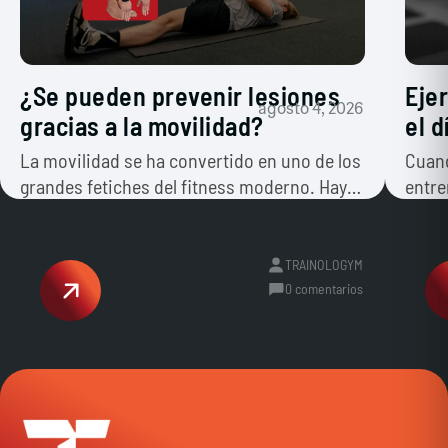
¿Se pueden prevenir lesiones
Eje
agosto 4, 2026
gracias a la movilidad?
el 
La movilidad se ha convertido en uno de los
Cuand
grandes fetiches del fitness moderno. Hay
entre
quien dedica veinte…
prime
TRAINOLOGYM
0 comentarios