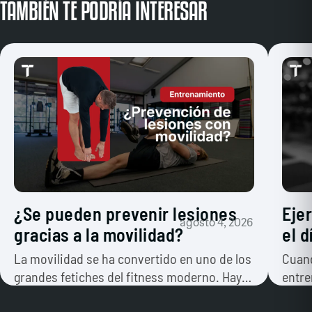
TAMBIÉN TE PODRÍA INTERESAR
¿Se pueden prevenir lesiones
Eje
agosto 4, 2026
gracias a la movilidad?
el 
La movilidad se ha convertido en uno de los
Cuand
grandes fetiches del fitness moderno. Hay
entre
quien dedica veinte…
prime