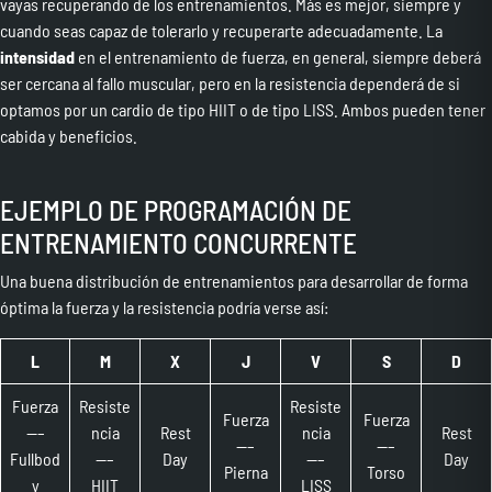
vayas recuperando de los entrenamientos. Más es mejor, siempre y
cuando seas capaz de tolerarlo y recuperarte adecuadamente. La
intensidad
en el entrenamiento de fuerza, en general, siempre deberá
ser cercana al fallo muscular, pero en la resistencia dependerá de si
optamos por un cardio de tipo HIIT o de tipo LISS. Ambos pueden tener
cabida y beneficios.
EJEMPLO DE PROGRAMACIÓN DE
ENTRENAMIENTO CONCURRENTE
Una buena distribución de entrenamientos para desarrollar de forma
óptima la fuerza y la resistencia podría verse así:
L
M
X
J
V
S
D
Fuerza
Resiste
Resiste
Fuerza
Fuerza
—–
ncia
Rest
ncia
Rest
—–
—–
Fullbod
—–
Day
—–
Day
Pierna
Torso
y
HIIT
LISS