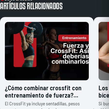
ARTÍCULOS RELACIONADOS
¿Cómo combinar crossfit con
Los
entrenamiento de fuerza?
bíc
¿Habría que hacer los dos?
El CrossFit ya incluye sentadillas, pesos
Si bu