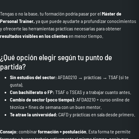
Tengas o no la base, tu formación podría pasar por el
Máster de
Personal Trainer
,
ya que
puede ayudarte a profundizar conocimientos
y ofrecerte las herramientas prácticas necesarias para obtener
resultados visibles en los clientes
en menor tiempo.
¿Qué opción elegir según tu punto de
partida?
Sin estudios del sector:
AFDA0210 → prácticas → TSAF (si te
gusta).
Con bachillerato o FP:
TSAF o TSEAS y a trabajar cuanto antes.
Cambio de sector (poco tiempo):
AFDA0210 + curso online de
técnica + fines de semana con un buen mentor.
Te atrae la universidad:
CAFD y prácticas en sala desde primero.
Consejo:
combinar
formación + postulación
. Esta forma te permite
formarte y buscar trabajo activamente al mismo tiempo, por lo que