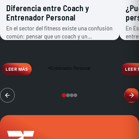
Diferencia entre Coach y
¿Pu
Entrenador Personal
per
En el sector del fitness existe una confusión
En Es
común: pensar que un coach y un
entre
entrenador personal hacen…
traer
comu
Entrenador Personal
LEER MÁS
LEER