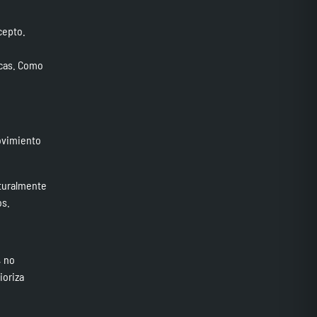
cepto.
icas. Como
movimiento
turalmente
os.
, no
ioriza