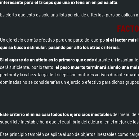
interesante para el tríceps que una extensión en polea alta.
Es cierto que esto es solo una lista parcial de criterios, pero se aplican
FACTO
Un ejercicio es más efectivo para una parte del cuerpo
si el factor más 
que se busca estimular, pasando por alto los otros criterios.
Si el agarre de un atleta es lo primero que cede
durante un levantamien
será suficiente, por lo tanto,
el peso muerto terminará siendo una mal
pectoral y la cabeza larga del tríceps son motores activos durante una d
dominadas no se considerarían un ejercicio efectivo para dichos grupo
Este criterio elimina casi todos los ejercicios inestables
del menú de e
superficie inestable hará que el equilibrio del atleta o, en el mejor de lo
Este principio también se aplica al uso de objetos inestables como carg