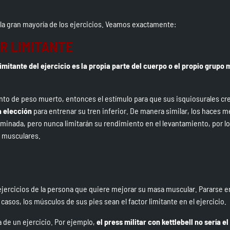
 a la gran mayoría de los ejercicios. Veamos exactamente:
R LIMITANTE
limitante del ejercicio es la propia parte del cuerpo o el propio grupo
to de peso muerto, entonces el estímulo para que sus isquiosurales cr
a elección
para entrenar su tren inferior. De manera similar, los haces 
ominada, pero nunca limitarán su rendimiento en el levantamiento, por lo
s musculares.
jercicios de la persona que quiere mejorar su masa muscular. Pararse e
s casos, los músculos de sus pies sean el factor limitante en el ejercicio.
a de un ejercicio. Por ejemplo,
el press militar con kettlebell no sería e