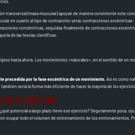
erios.
ción transversal (masa muscular) apoyan de manera consistente este con
scular en cuanto al tipo de contracción sería; contracciones excéntricas-
tracciones concéntricas, seguidas finalmente de contracciones excéntr
yoría de las teorías científicas.
ncipios hasta ahora. Los movimientos «naturales», en el sentido de un 
e precedida por la fase excéntrica de un movimiento.
Así es como na
 también sería la forma más eficiente de hacer la mayoría de los ejercici
D DE PROGRESAR
 ¿qué potencial a largo plazo tiene ese ejercicio? Seguramente poca, ojo
eben ocupar todo el volumen de entrenamiento de tus entrenamientos. Pr