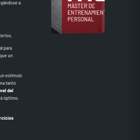
legándose a
terios.
l para
 que un
 un estímulo
ena tanto
vel del
rá óptimo,
rcicios