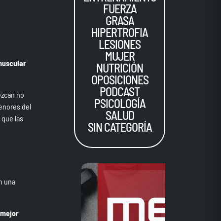
FUERZA
GRASA
HIPERTROFIA
LESIONES
MUJER
 muscular
NUTRICIÓN
OPOSICIONES
PODCAST
ezcan no
PSICOLOGÍA
menores del
SALUD
 que las
SIN CATEGORÍA
n una
l mejor