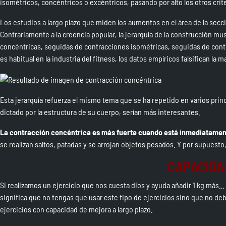
isométricos, concéntricos o excéntricos, pasando por alto los otros crit
Los estudios a largo plazo que miden los aumentos en el área de la sec
Contrariamente a la creencia popular, la jerarquía de la construcción mu
concéntricas, seguidas de contracciones isométricas, seguidas de con
es habitual en la industria del fitness, los datos empíricos falsifican la ma
Esta jerarquía refuerza el mismo tema que se ha repetido en varios pri
dictado por la estructura de su cuerpo, serían más interesantes.
La contracción concéntrica es más fuerte cuando está inmediatament
se realizan saltos, patadas y se arrojan objetos pesados. Y por supuesto,
CAPACIDA
Si realizamos un ejercicio que nos cuesta dios y ayuda añadir 1 kg más…
significa que no tengas que usar este tipo de ejercicios sino que no d
ejercicios con capacidad de mejora a largo plazo.