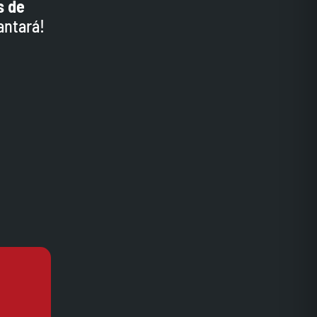
s de
antará!