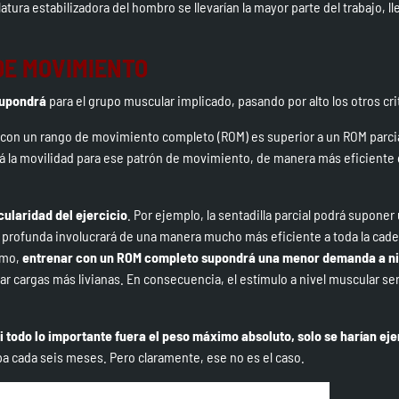
atura estabilizadora del hombro se llevarían la mayor parte del trabajo, l
DE MOVIMIENTO
supondrá
para el grupo muscular implicado, pasando por alto los otros cri
con un rango de movimiento completo (ROM) es superior a un ROM parcia
 la movilidad para ese patrón de movimiento, de manera más eficiente
ularidad del ejercicio
. Por ejemplo, la sentadilla parcial podrá suponer
lla profunda involucrará de una manera mucho más eficiente a toda la cad
imo,
entrenar con un ROM completo supondrá una menor demanda a ni
ar cargas más livianas. En consecuencia, el estímulo a nivel muscular se
 todo lo importante fuera el peso máximo absoluto, solo se harían eje
opa cada seis meses. Pero claramente, ese no es el caso.