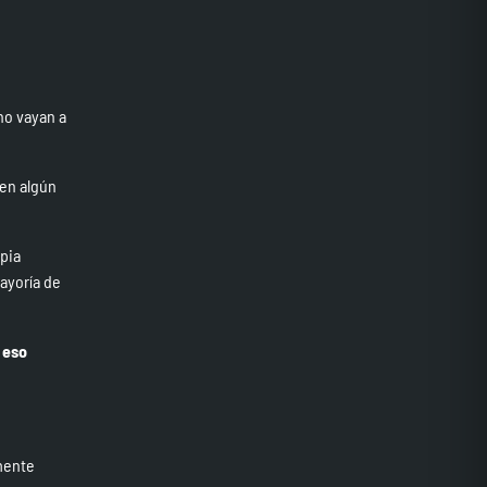
no vayan a
 en algún
pia
ayoría de
 eso
mente