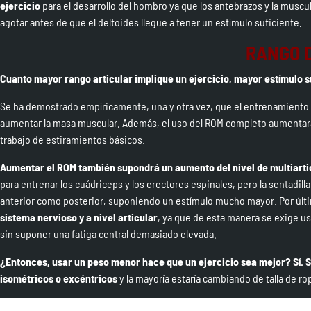
ejercicio
para el desarrollo del hombro ya que los antebrazos y la muscul
agotar antes de que el deltoides llegue a tener un estímulo suficiente.
RANGO 
Cuanto mayor rango articular implique un ejercicio, mayor estímulo 
Se ha demostrado empíricamente, una y otra vez, que el entrenamiento 
aumentar la masa muscular. Además, el uso del ROM completo aumentará
trabajo de estiramientos básicos.
Aumentar el ROM también supondrá un aumento del nivel de multiartic
para entrenar los cuádriceps y los erectores espinales, pero la sentadi
anterior como posterior, suponiendo un estímulo mucho mayor. Por últ
sistema nervioso y a nivel articular
, ya que de esta manera se exige us
sin suponer una fatiga central demasiado elevada.
¿Entonces, usar un peso menor hace que un ejercicio sea mejor? Sí. Si
isométricos o excéntricos
y la mayoría estaría cambiando de talla de r