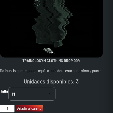
TRAINOLOGYM CLOTHING DROP 004
Da igual lo que te ponga aquí, la sudadera está guapísima y punto.
Unidades disponibles: 3
Talla
Chemicals’
Añadir al carrito