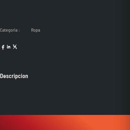
Hoodie
cantidad
Categoria
Ropa
Descripcion