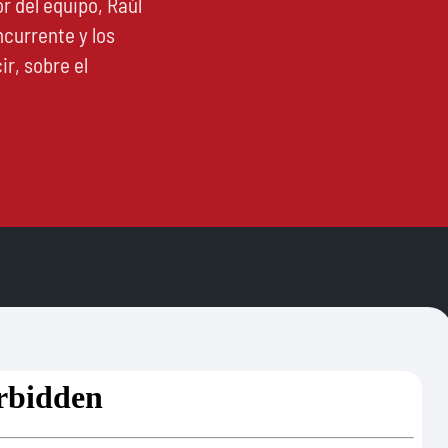
r del equipo, Raúl
currente y los
r, sobre el