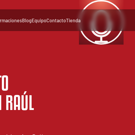
rmaciones
Blog
Equipo
Contacto
Tienda
TO
 RAÚL