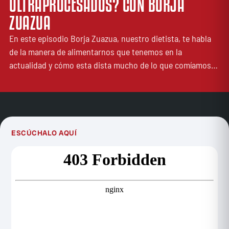
ULTRAPROCESADOS? CON BORJA
ZUAZUA
En este episodio Borja Zuazua, nuestro dietista, te habla
de la manera de alimentarnos que tenemos en la
actualidad y cómo esta dista mucho de lo que comíamos…
ESCÚCHALO AQUÍ