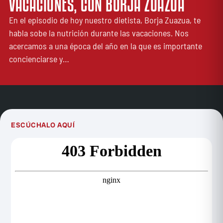
VACACIONES, CON BORJA ZUAZUA
En el episodio de hoy nuestro dietista, Borja Zuazua, te
habla sobe la nutrición durante las vacaciones. Nos
acercamos a una época del año en la que es importante
concienciarse y…
ESCÚCHALO AQUÍ